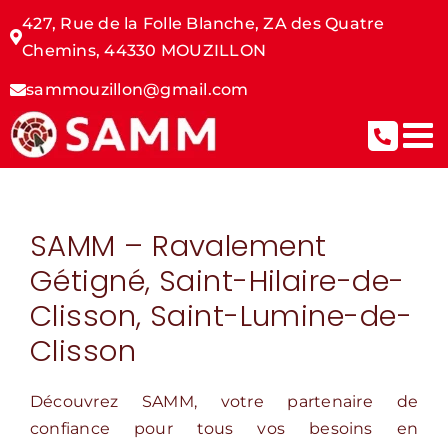
Passer
427, Rue de la Folle Blanche,
ZA des Quatre
au
Chemins,
44330 MOUZILLON
contenu
sammouzillon@gmail.com
SAMM – Ravalement
Gétigné, Saint-Hilaire-de-
Clisson, Saint-Lumine-de-
Clisson
Découvrez SAMM, votre partenaire de
confiance pour tous vos besoins en