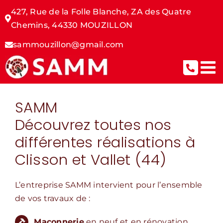
Passer
427, Rue de la Folle Blanche,
ZA des Quatre
au
Chemins,
44330 MOUZILLON
contenu
sammouzillon@gmail.com
SAMM
Découvrez toutes nos
différentes réalisations à
Clisson et Vallet (44)
L’entreprise SAMM intervient pour l’ensemble
de vos travaux de :
Maçonnerie
en neuf et en rénovation,