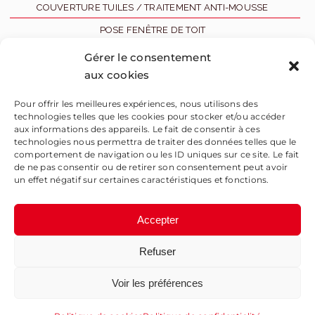
COUVERTURE TUILES / TRAITEMENT ANTI-MOUSSE
POSE FENÊTRE DE TOIT
ZINGUERIE
Gérer le consentement
aux cookies
RAVALEMENT
RÉALISATIONS
Pour offrir les meilleures expériences, nous utilisons des
technologies telles que les cookies pour stocker et/ou accéder
CONTACT
aux informations des appareils. Le fait de consentir à ces
technologies nous permettra de traiter des données telles que le
02 40 36 21 08
comportement de navigation ou les ID uniques sur ce site. Le fait
de ne pas consentir ou de retirer son consentement peut avoir
un effet négatif sur certaines caractéristiques et fonctions.
Accepter
Refuser
SAMM
Mentions légales
Voir les préférences
Politique de confidentialité
|