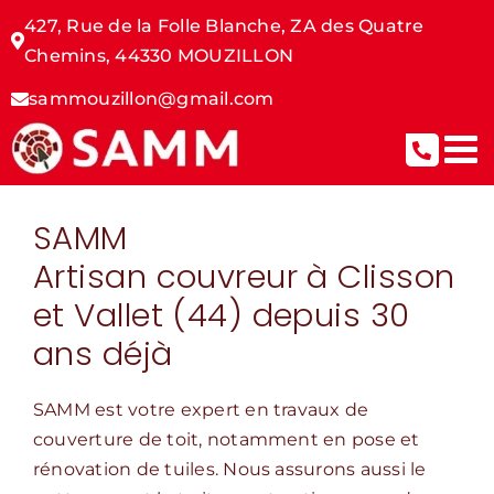
Passer
427, Rue de la Folle Blanche,
ZA des Quatre
au
Chemins,
44330 MOUZILLON
contenu
sammouzillon@gmail.com
SAMM
Artisan couvreur à Clisson
et Vallet (44) depuis 30
ans déjà
SAMM est votre expert en travaux de
couverture de toit, notamment en pose et
rénovation de tuiles. Nous assurons aussi le