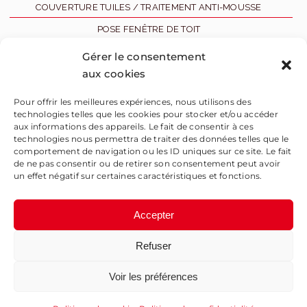
COUVERTURE TUILES / TRAITEMENT ANTI-MOUSSE
POSE FENÊTRE DE TOIT
ZINGUERIE
Gérer le consentement
aux cookies
RAVALEMENT
RÉALISATIONS
Pour offrir les meilleures expériences, nous utilisons des
technologies telles que les cookies pour stocker et/ou accéder
CONTACT
aux informations des appareils. Le fait de consentir à ces
technologies nous permettra de traiter des données telles que le
02 40 36 21 08
comportement de navigation ou les ID uniques sur ce site. Le fait
de ne pas consentir ou de retirer son consentement peut avoir
un effet négatif sur certaines caractéristiques et fonctions.
Accepter
Refuser
SAMM
Mentions légales
Voir les préférences
Politique de confidentialité
|